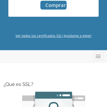
Comprar
Ver todos los certificados SSL
|
Ayúdame a elegir
Alter
Nave
¿Qué es SSL?